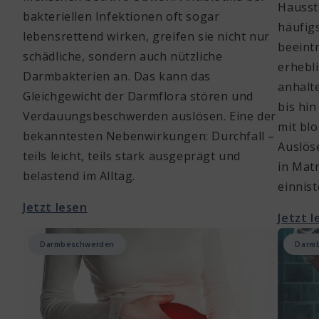
Hausst
bakteriellen Infektionen oft sogar
häufig
lebensrettend wirken, greifen sie nicht nur
beeint
schädliche, sondern auch nützliche
erhebl
Darmbakterien an. Das kann das
anhalt
Gleichgewicht der Darmflora stören und
bis hi
Verdauungsbeschwerden auslösen. Eine der
mit bl
bekanntesten Nebenwirkungen: Durchfall –
Auslös
teils leicht, teils stark ausgeprägt und
in Mat
belastend im Alltag.
einnist
Jetzt lesen
Jetzt 
Darmbeschwerden
Darm