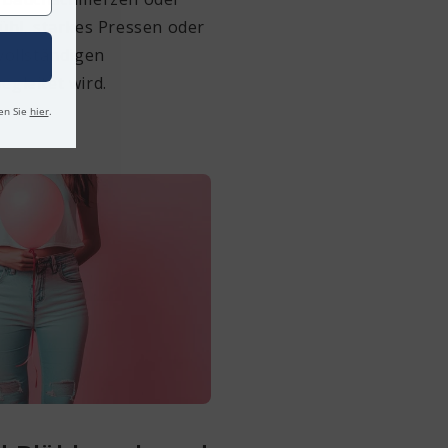
ühl, starkes Pressen oder
vollständigen
gleitet wird.
en Sie
hier
.