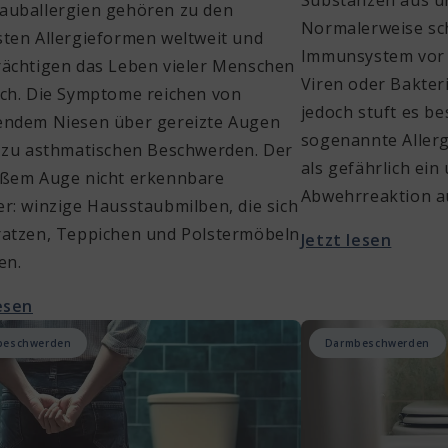
auballergien gehören zu den
Normalerweise sc
sten Allergieformen weltweit und
Immunsystem vor 
rächtigen das Leben vieler Menschen
Viren oder Bakteri
ich. Die Symptome reichen von
jedoch stuft es be
endem Niesen über gereizte Augen
sogenannte Allerg
n zu asthmatischen Beschwerden. Der
als gefährlich ein
oßem Auge nicht erkennbare
Abwehrreaktion a
er: winzige Hausstaubmilben, die sich
ratzen, Teppichen und Polstermöbeln
Jetzt lesen
en.
lesen
beschwerden
Darmbeschwerden