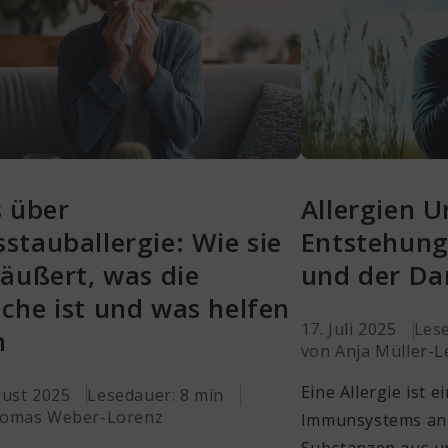
s über
Allergien U
stauballergie: Wie sie
Entstehung
 äußert, was die
und der D
che ist und was helfen
17. Juli 2025
Lese
n
von Anja Müller-
Eine Allergie ist 
gust 2025
Lesedauer: 8 min
omas Weber-Lorenz
Immunsystems an 
Substanzen aus 