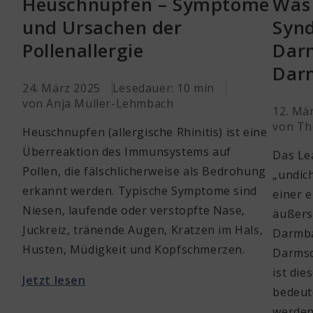
Heuschnupfen – Symptome
Was 
und Ursachen der
Synd
Pollenallergie
Darm
Dar
24. März 2025
Lesedauer: 10 min
von Anja Müller-Lehmbach
12. Mä
von Th
Heuschnupfen (allergische Rhinitis) ist eine
Überreaktion des Immunsystems auf
Das Le
Pollen, die fälschlicherweise als Bedrohung
„undic
erkannt werden. Typische Symptome sind
einer 
Niesen, laufende oder verstopfte Nase,
äußers
Juckreiz, tränende Augen, Kratzen im Hals,
Darmba
Husten, Müdigkeit und Kopfschmerzen.
Darmsc
ist die
Jetzt lesen
bedeut
werden