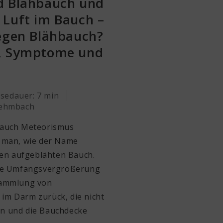
d Blähbauch und
 Luft im Bauch –
gegen Blähbauch?
n, Symptome und
sedauer: 7 min
Lehmbach
 auch Meteorismus
t man, wie der Name
inen aufgeblähten Bauch.
are Umfangsvergrößerung
sammlung von
im Darm zurück, die nicht
n und die Bauchdecke