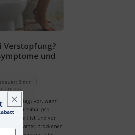
i Verstopfung?
 Symptome und
edauer: 8 min
r-Lorenz
ipation) liegt vor, wenn
t
tener als dreimal pro
Rabatt
r erschwert ist und von
en wie harter, trockener
, Bauchschmerzen oder