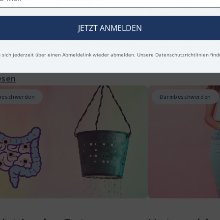
gen Stuhlgängen kommt. Der
Krämpfe, Völlegef
gehalt der Ausscheidung liegt dabei
das Gefühl der un
JETZT ANMELDEN
ndestens 75 Prozent. Je nach Dauer
Darmentleerung be
arüber hinaus zwischen akutem und
 sich jederzeit über einen Abmeldelink wieder abmelden. Unsere Datenschutzrichtlinien find
schem Durchfall unterschieden.
Jetzt lesen
lesen
beschwerden
Darmbeschwerden