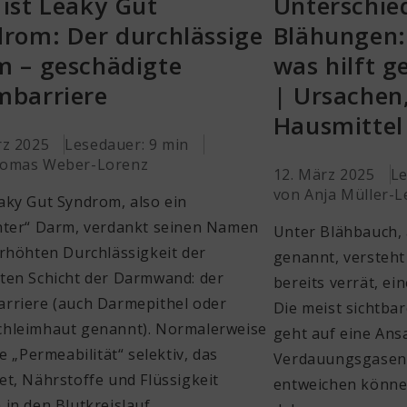
ist Leaky Gut
Unterschie
rom: Der durchlässige
Blähungen:
 – geschädigte
was hilft 
mbarriere
| Ursache
Hausmittel
rz 2025
Lesedauer: 9 min
omas Weber-Lorenz
12. März 2025
Le
von Anja Müller-
aky Gut Syndrom, also ein
hter“ Darm, verdankt seinen Namen
Unter Blähbauch,
erhöhten Durchlässigkeit der
genannt, versteh
ten Schicht der Darmwand: der
bereits verrät, e
rriere (auch Darmepithel oder
Die meist sichtb
hleimhaut genannt). Normalerweise
geht auf eine An
se „Permeabilität“ selektiv, das
Verdauungsgasen 
et, Nährstoffe und Flüssigkeit
entweichen könne
 in den Blutkreislauf