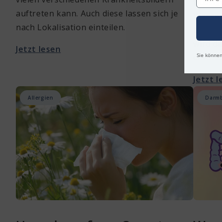
flüssi
auftreten kann. Auch diese lassen sich je
Wasser
nach Lokalisation einteilen.
bei mi
wird d
Jetzt lesen
Sie können
chroni
Jetzt 
Allergien
Darm