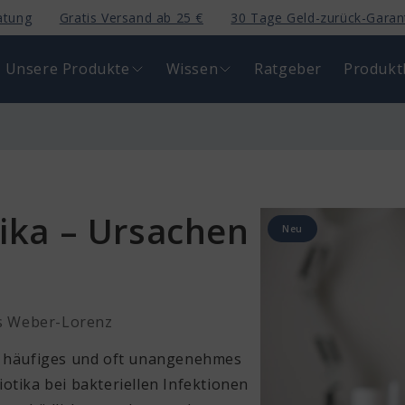
atung
Gratis Versand ab 25 €
30 Tage Geld-zurück-Garan
Unsere Produkte
Wissen
Ratgeber
Produkt
tika – Ursachen
Neu
 Weber-Lorenz
in häufiges und oft unangenehmes
otika bei bakteriellen Infektionen