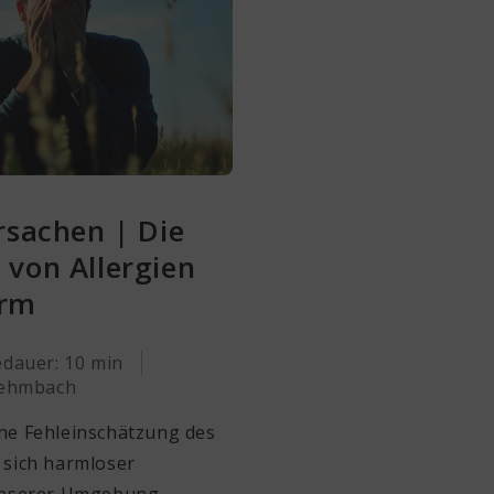
rsachen | Die
 von Allergien
arm
dauer: 10 min
Lehmbach
eine Fehleinschätzung des
sich harmloser
unserer Umgebung.