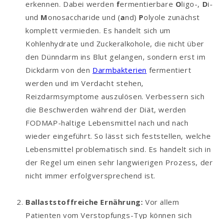
erkennen. Dabei werden
f
ermentierbare
O
ligo-,
D
i-
und
M
onosaccharide und (
a
nd)
P
olyole zunächst
komplett vermieden. Es handelt sich um
Kohlenhydrate und Zuckeralkohole, die nicht über
den Dünndarm ins Blut gelangen, sondern erst im
Dickdarm von den
Darmbakterien
fermentiert
werden und im Verdacht stehen,
Reizdarmsymptome auszulösen. Verbessern sich
die Beschwerden während der Diät, werden
FODMAP-haltige Lebensmittel nach und nach
wieder eingeführt. So lässt sich feststellen, welche
Lebensmittel problematisch sind. Es handelt sich in
der Regel um einen sehr langwierigen Prozess, der
nicht immer erfolgversprechend ist.
Ballaststoffreiche Ernährung:
Vor allem
Patienten vom Verstopfungs-Typ können sich