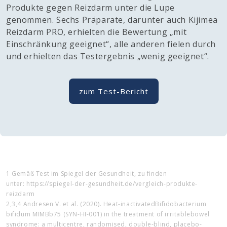
Produkte gegen Reizdarm unter die Lupe
genommen. Sechs Präparate, darunter auch Kijimea
Reizdarm PRO, erhielten die Bewertung „mit
Einschränkung geeignet“, alle anderen fielen durch
und erhielten das Testergebnis „wenig geeignet“.
zum Test-Bericht
1 Gemäß Test im Spiegel der Gesundheit, zu finden
unter: https://spiegel-der-gesundheit.de/vergleich-produkte-
reizdarm
2,3,4 Andresen V. et al. (2020). Heat-inactivatedBifidobacterium
bifidum MIMBb75 (SYN-HI-001) in the treatment of irritablebowel
syndrome: a multicentre, randomised, double-blind, placebo-