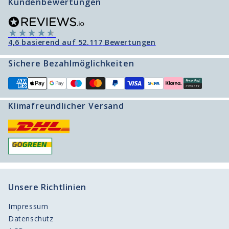
Kundenbewertungen
Sendungsverfolgung
Karriereseite
Telefon:
+49 897 879 790 3000
Retourenportal
4,6
basierend auf
52.117
Bewertungen
Freunde werben Freunde
Sichere Bezahlmöglichkeiten
Produktberater
Klimafreundlicher Versand
Unsere Richtlinien
Impressum
Datenschutz