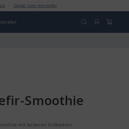
tie
Direkt vom Hersteller
berater
Anmelden
Warenkorb
efir-Smoothie
moothie mit leckeren Erdbeeren