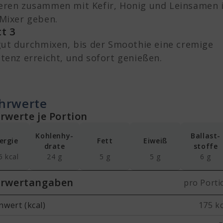
eren zusammen mit Kefir, Honig und Leinsamen 
Mixer geben.
tt 3
gut durchmixen, bis der Smoothie eine cremige
tenz erreicht, und sofort genießen.
hrwerte
rwerte je Portion
Kohlenhy-
Ballast-
ergie
Fett
Eiweiß
drate
stoffe
5 kcal
24 g
5 g
5 g
6 g
rwertangaben
pro Porti
wert (kcal)
175 kc