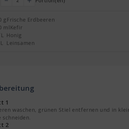
r
Portion(en)
0 g
Frische Erdbeeren
0 ml
Kefir
TL
Honig
EL
Leinsamen
bereitung
tt 1
ren waschen, grünen Stiel entfernen und in klei
 schneiden.
tt 2