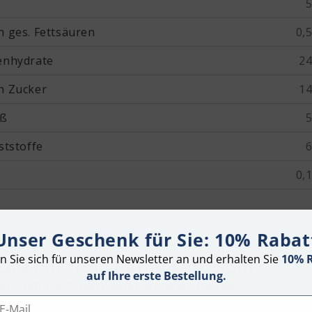
5
n ges. Fettsäuren
0,5
enhydrate
24
n Zucker
14
iß
5
ststoffe
6
0,1
Unser Geschenk für Sie: 10% Rabat
10% 
n Sie sich für unseren Newsletter an und erhalten Sie
Das Plus fürs Darmmikrobiom
auf Ihre erste Bestellung.
efir enthält probiotische Kulturen, die die
armgesundheit unterstützen, während Erdbeeren mit
-Mail