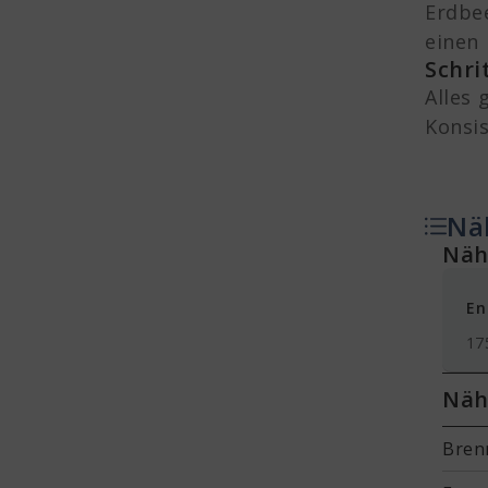
Erdbe
einen 
Schri
Alles 
Konsis
Nä
Näh
En
17
Näh
Brenn