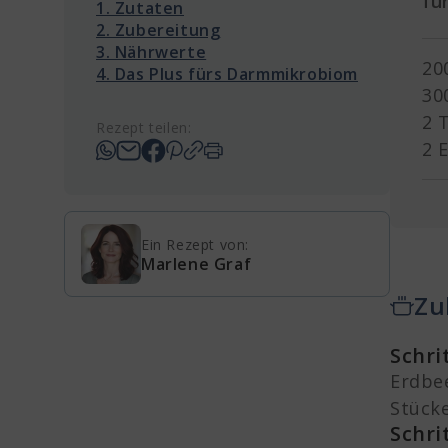
fü
1. Zutaten
2. Zubereitung
3. Nährwerte
20
4. Das Plus fürs Darmmikrobiom
30
2 
Rezept teilen:
2 
Ein Rezept von:
Marlene Graf
Zu
Schri
Erdbee
Stücke
Schri