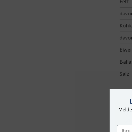
Fett
davo
Kohl
davo
Eiwe
Balla
Salz
Melde
K
D
Ihre E