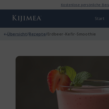
Direkt
Kostenlose persönliche Ber
zum
Inhalt
Start
Übersicht
/
Rezepte
/
Erdbeer-Kefir-Smoothie