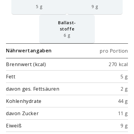
5 g
9 g
Ballast-
stoffe
6 g
Nährwertangaben
pro Portion
Brennwert (kcal)
270 kcal
Fett
5 g
davon ges. Fettsäuren
2 g
Kohlenhydrate
44 g
davon Zucker
11 g
Eiweiß
9 g