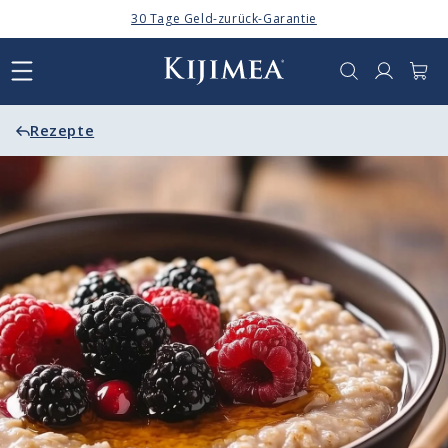
Direkt
30 Tage Geld-zurück-Garantie
zum
Inhalt
Anmelden
Warenkor
Rezepte