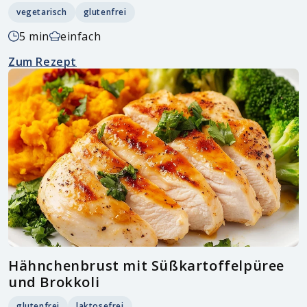
vegetarisch
glutenfrei
5 min
einfach
Zum Rezept
Hähnchenbrust mit Süßkartoffelpüree
und Brokkoli
glutenfrei
laktosefrei