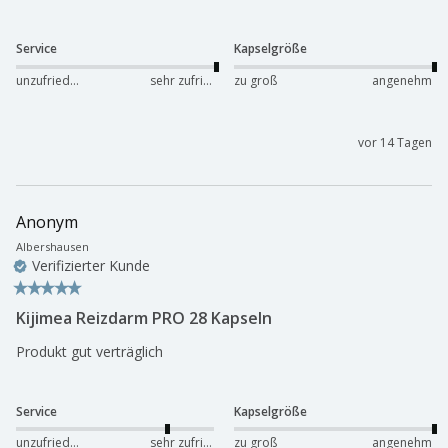
Service
Kapselgröße
unzufrieden
sehr zufrieden
zu groß
angenehm
vor 14 Tagen
Anonym
Albershausen
Verifizierter Kunde
Kijimea Reizdarm PRO 28 Kapseln
Produkt gut verträglich 
Service
Kapselgröße
unzufrieden
sehr zufrieden
zu groß
angenehm