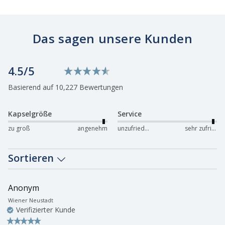
Das sagen unsere Kunden
4.5
New content loaded
Basierend auf 10,227 Bewertungen
Kapselgröße
Service
zu groß
angenehm
unzufrieden
sehr zufrieden
Sortieren
Anonym
Wiener Neustadt
Verifizierter Kunde