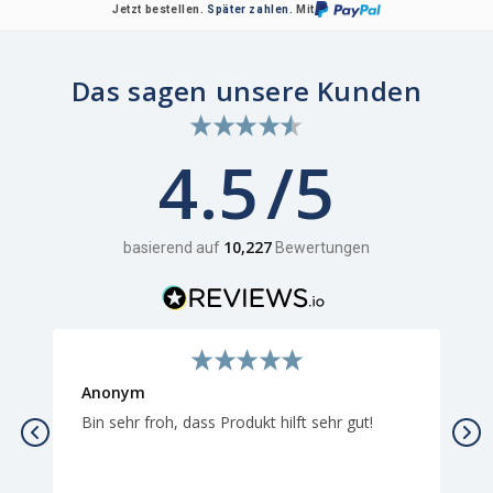
Jetzt bestellen.
Später zahlen.
Mit
Das sagen unsere Kunden
4.5
10,227
basierend auf
Bewertungen
Michaela Görsch
A
Tolles Produkt Hält was es verspricht
P