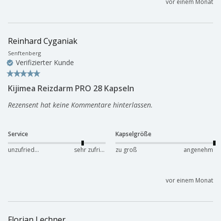
vor einem Monat
Reinhard Cyganiak
Senftenberg
Verifizierter Kunde
Kijimea Reizdarm PRO 28 Kapseln
Rezensent hat keine Kommentare hinterlassen.
Service
Kapselgröße
unzufrieden
sehr zufrieden
zu groß
angenehm
vor einem Monat
Florian Lechner