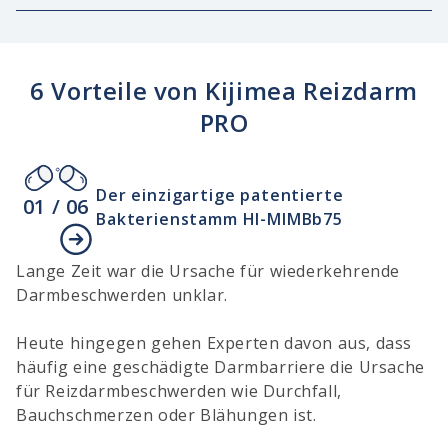
6 Vorteile von Kijimea Reizdarm
PRO
Der einzigartige patentierte
01 / 06
Bakterienstamm HI-MIMBb75
Lange Zeit war die Ursache für wiederkehrende
I
Darmbeschwerden unklar.
R
G
Heute hingegen gehen Experten davon aus, dass
K
häufig eine geschädigte Darmbarriere die Ursache
R
für Reizdarmbeschwerden wie Durchfall,
D
Bauchschmerzen oder Blähungen ist.
si