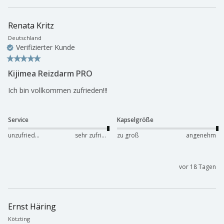
Renata Kritz
Deutschland
Verifizierter Kunde
Kijimea Reizdarm PRO
Ich bin vollkommen zufrieden!!!
Service
Kapselgröße
unzufrieden
sehr zufrieden
zu groß
angenehm
vor 18 Tagen
Ernst Häring
Kötzting