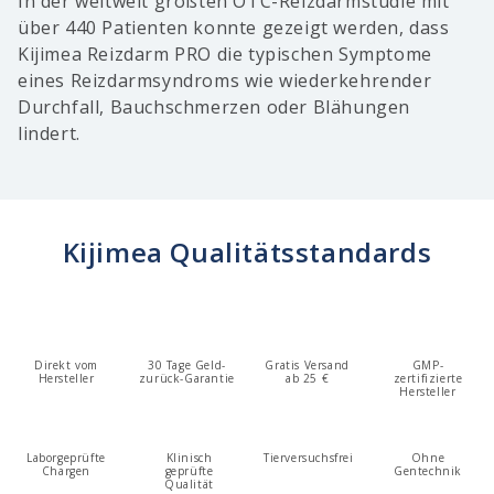
In der weltweit größten OTC-Reizdarmstudie mit
über 440 Patienten konnte gezeigt werden, dass
Kijimea Reizdarm PRO die typischen Symptome
eines Reizdarmsyndroms wie wiederkehrender
Durchfall, Bauchschmerzen oder Blähungen
lindert.
Kijimea Qualitätsstandards
Direkt vom
30 Tage Geld-
Gratis Versand
GMP-
Hersteller
zurück-Garantie
ab 25 €
zertifizierte
Hersteller
Laborgeprüfte
Klinisch
Tierversuchsfrei
Ohne
Chargen
geprüfte
Gentechnik
Qualität