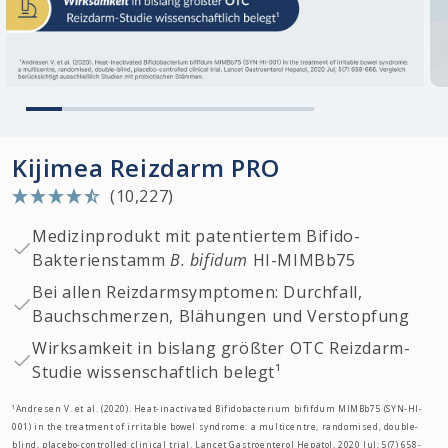
Kijimea Reizdarm PRO
(10,227)
Medizinprodukt mit patentiertem Bifido-
Bakterienstamm
B. bifidum
HI-MIMBb75
Bei allen Reizdarmsymptomen: Durchfall,
Bauchschmerzen, Blähungen und Verstopfung
Wirksamkeit in bislang größter OTC Reizdarm-
Studie wissenschaftlich belegt¹
¹Andresen V. et al. (2020). Heat-inactivated Bifidobacterium bififdum MIMBb75 (SYN-HI-
001) in the treatment of irritable bowel syndrome: a multicentre, randomised, double-
blind, placebo-controlled clinical trial. Lancet Gastroenterol Hepatol, 2020 Jul; 5(7) 658-