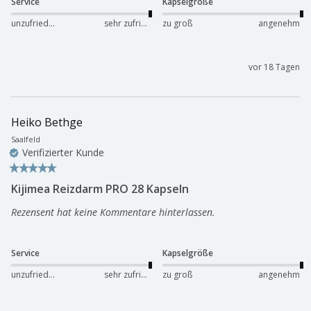
Service
Kapselgröße
unzufrieden
sehr zufrieden
zu groß
angenehm
vor 18 Tagen
Heiko Bethge
Saalfeld
Verifizierter Kunde
Kijimea Reizdarm PRO 28 Kapseln
Rezensent hat keine Kommentare hinterlassen.
Service
Kapselgröße
unzufrieden
sehr zufrieden
zu groß
angenehm