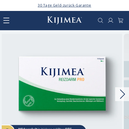
Direkt
30 Tage Geld-zurück-Garantie
zum
Inhalt
Anmelden
Warenkor
oduktinformationen
ringen