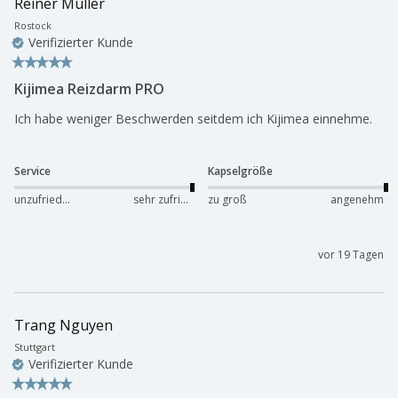
Reiner Müller
Rostock
Verifizierter Kunde
Kijimea Reizdarm PRO
Ich habe weniger Beschwerden seitdem ich Kijimea einnehme.
Service
Kapselgröße
unzufrieden
sehr zufrieden
zu groß
angenehm
vor 19 Tagen
Trang Nguyen
Stuttgart
Verifizierter Kunde