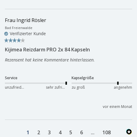
Frau Ingrid Rösler
Bad Freienwalde
Verifizierter Kunde
Kijimea Reizdarm PRO 2x 84 Kapseln
Rezensent hat keine Kommentare hinterlassen.
Service
Kapselgröße
unzufrieden
sehr zufrieden
zu groß
angenehm
vor einem Monat
1
2
3
4
5
6
...
108